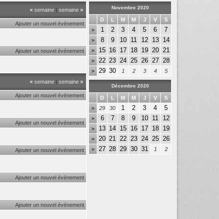
Novembre 2020
«
semaine
|
semaine
»
D
L
M
M
J
V
S
Ajouter un nouvel événement
1
2
3
4
5
6
7
>
8
9
10
11
12
13
14
>
15
16
17
18
19
20
21
>
Ajouter un nouvel événement
22
23
24
25
26
27
28
>
29
30
>
1
2
3
4
5
«
semaine
|
semaine
»
Décembre 2020
Ajouter un nouvel événement
D
L
M
M
J
V
S
1
2
3
4
5
>
29
30
6
7
8
9
10
11
12
>
Ajouter un nouvel événement
13
14
15
16
17
18
19
>
20
21
22
23
24
25
26
>
27
28
29
30
31
>
1
2
Ajouter un nouvel événement
Ajouter un nouvel événement
Ajouter un nouvel événement