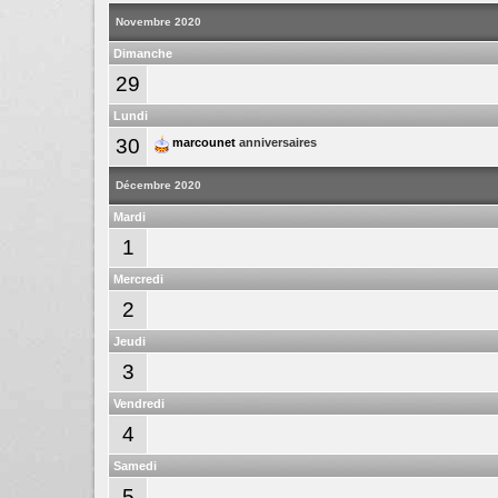
Novembre 2020
Dimanche
29
Lundi
30
marcounet
anniversaires
Décembre 2020
Mardi
1
Mercredi
2
Jeudi
3
Vendredi
4
Samedi
5