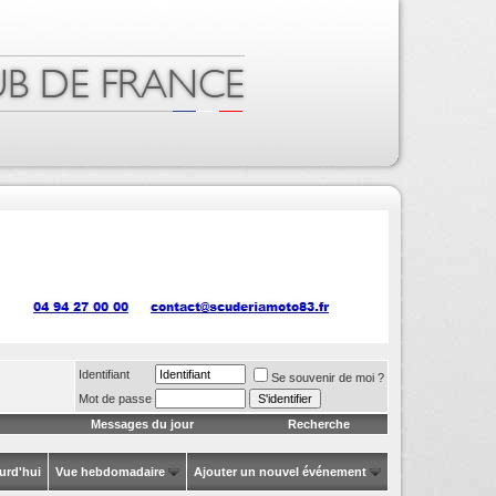
Identifiant
Se souvenir de moi ?
Mot de passe
Messages du jour
Recherche
urd'hui
Vue hebdomadaire
Ajouter un nouvel événement