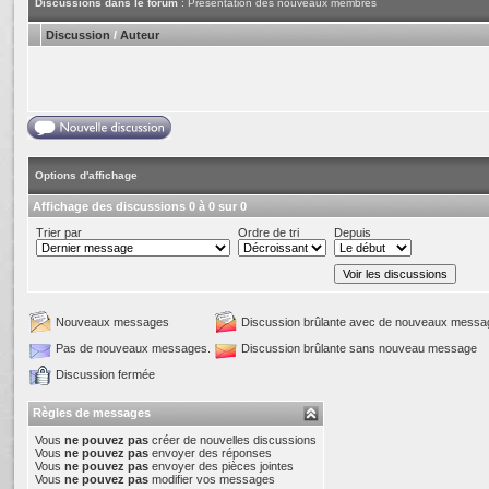
Discussions dans le forum
: Présentation des nouveaux membres
Discussion
/
Auteur
Options d'affichage
Affichage des discussions 0 à 0 sur 0
Trier par
Ordre de tri
Depuis
Nouveaux messages
Discussion brûlante avec de nouveaux messa
Pas de nouveaux messages.
Discussion brûlante sans nouveau message
Discussion fermée
Règles de messages
Vous
ne pouvez pas
créer de nouvelles discussions
Vous
ne pouvez pas
envoyer des réponses
Vous
ne pouvez pas
envoyer des pièces jointes
Vous
ne pouvez pas
modifier vos messages