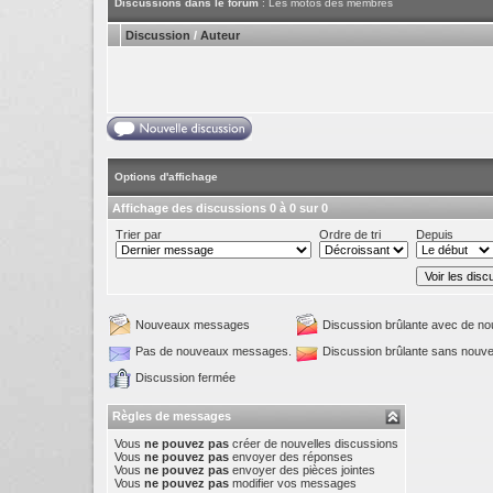
Discussions dans le forum
: Les motos des membres
Discussion
/
Auteur
Options d'affichage
Affichage des discussions 0 à 0 sur 0
Trier par
Ordre de tri
Depuis
Nouveaux messages
Discussion brûlante avec de 
Pas de nouveaux messages.
Discussion brûlante sans nou
Discussion fermée
Règles de messages
Vous
ne pouvez pas
créer de nouvelles discussions
Vous
ne pouvez pas
envoyer des réponses
Vous
ne pouvez pas
envoyer des pièces jointes
Vous
ne pouvez pas
modifier vos messages