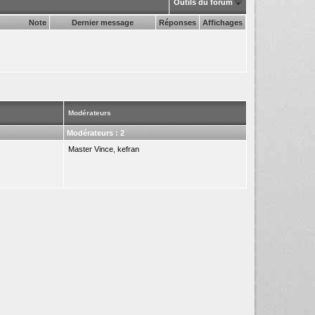
Outils du forum
Note
Dernier message
Réponses
Affichages
Modérateurs
Modérateurs : 2
Master Vince
,
kefran