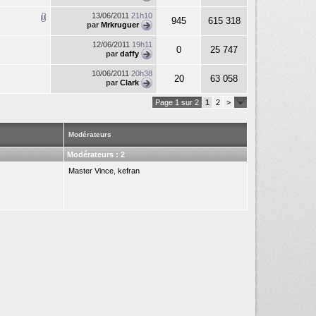
13/06/2011
21h10
945
615 318
par
Mrkruguer
12/06/2011
19h11
0
25 747
par
daffy
10/06/2011
20h38
20
63 058
par
Clark
Page 1 sur 2
1
2
>
Modérateurs
Modérateurs : 2
Master Vince
,
kefran