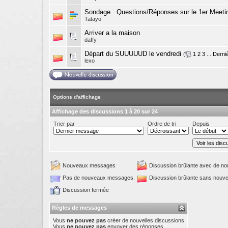
Sondage :
Questions/Réponses sur le 1er Meeti
Tatayo
Arriver a la maison
daffy
Départ du SUUUUUD le vendredi
(
1
2
3
...
Derni
lexo
Options d'affichage
Affichage des discussions 1 à 20 sur 24
Trier par
Ordre de tri
Depuis
Nouveaux messages
Discussion brûlante avec de 
Pas de nouveaux messages.
Discussion brûlante sans nou
Discussion fermée
Règles de messages
Vous
ne pouvez pas
créer de nouvelles discussions
Vous
ne pouvez pas
envoyer des réponses