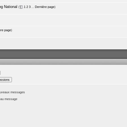
ng National
(
1
2
3
...
Dernière page
)
ère page
)
nouveaux messages
veau message