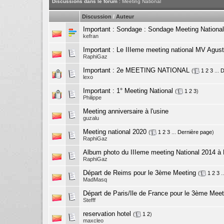
Discussions dans le forum
: Meeting National
Discussion
/
Auteur
Important : Sondage :
Sondage Meeting National
kefran
Important :
Le IIIeme meeting national MV Agusta 
RaphiGaz
Important :
2e MEETING NATIONAL
(
1
2
3
...
D
lexo
Important :
1° Meeting National
(
1
2
3
)
Philippe
Meeting anniversaire à l'usine
guzalu
Meeting national 2020
(
1
2
3
...
Dernière page
)
RaphiGaz
Album photo du IIIeme meeting National 2014 à 
RaphiGaz
Départ de Reims pour le 3ème Meeting
(
1
2
3
.
MadMasq
Départ de Paris/Ile de France pour le 3ème Meet
Stefff
reservation hotel
(
1
2
)
maxcleo