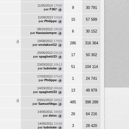
11/05/2014
17h05
9
30 791
par
F367
11/09/2013
11h04
15
57 589
par
Philippe
08/10/2012
18h30
6
30 152
par
Hastasiempre
19/08/2012
17h55
286
316 364
par
onslakool12
29/06/2012
01h18
17
50 302
par
spaghetti33
23/03/2012
10h13
51
104 114
par
ludoluke
17/03/2012
07h43
1
24 741
par
Philippe
14/03/2012
00h46
13
48 979
par
spaghetti33
03/01/2012
16h51
485
398 288
par
SamuelVega
14/06/2011
16h50
26
64 216
par
deiss
14/06/2011
11h36
3
28 420
par
ludoluke