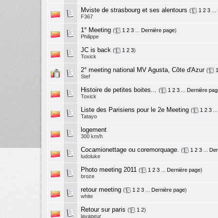
Mviste de strasbourg et ses alentours
(
1
2
3
...
F367
1° Meeting
(
1
2
3
...
Dernière page
)
Philippe
JC is back
(
1
2
3
)
Toxick
2° meeting national MV Agusta, Côte d'Azur
(
Stef
Histoire de petites boites...
(
1
2
3
...
Dernière pag
Toxick
Liste des Parisiens pour le 2e Meeting
(
1
2
3
..
Tatayo
logement
300 km/h
Cocamionettage ou coremorquage.
(
1
2
3
...
Der
ludoluke
Photo meeting 2011
(
1
2
3
...
Dernière page
)
broze
retour meeting
(
1
2
3
...
Dernière page
)
white
Retour sur paris
(
1
2
)
lavapeur