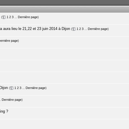
(
1
2
3
...
Dernière page
)
aura lieu le 21,22 et 23 juin 2014 à Dijon
(
1
2
3
...
Dernière page
)
ernière page
)
Dijon
(
1
2
3
...
Dernière page
)
..
Dernière page
)
ing ?