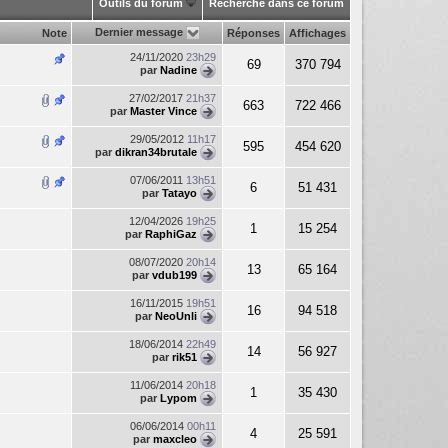
Outils du forum
Recherche dans ce forum
Dernier message
Note
Réponses
Affichages
24/11/2020
23h29
69
370 794
par
Nadine
27/02/2017
21h37
663
722 466
par
Master Vince
29/05/2012
11h17
595
454 620
par
dikran34brutale
07/06/2011
13h51
6
51 431
par
Tatayo
12/04/2026
19h25
1
15 254
par
RaphiGaz
08/07/2020
20h14
13
65 164
par
vdub199
16/11/2015
19h51
16
94 518
par
NeoUnli
18/06/2014
22h49
14
56 927
par
rik51
11/06/2014
20h18
1
35 430
par
Lypom
06/06/2014
00h11
4
25 591
par
maxcleo