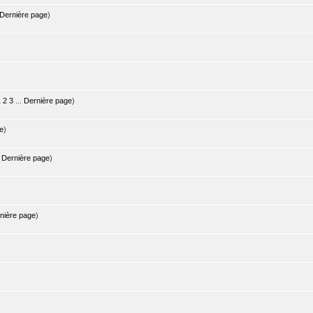
Dernière page
)
1
2
3
...
Dernière page
)
e
)
.
Dernière page
)
nière page
)