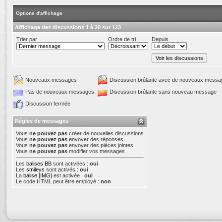
Options d'affichage
Affichage des discussions 1 à 20 sur 123
Trier par
Ordre de tri
Depuis
Nouveaux messages
Discussion brûlante avec de nouveaux messa
Pas de nouveaux messages.
Discussion brûlante sans nouveau message
Discussion fermée
Règles de messages
Vous
ne pouvez pas
créer de nouvelles discussions
Vous
ne pouvez pas
envoyer des réponses
Vous
ne pouvez pas
envoyer des pièces jointes
Vous
ne pouvez pas
modifier vos messages
Les
balises BB
sont activées :
oui
Les
smileys
sont activés :
oui
La
balise [IMG]
est activée :
oui
Le code HTML peut être employé :
non