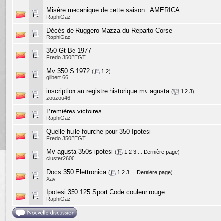
Misère mecanique de cette saison : AMERICA
RaphiGaz
Décès de Ruggero Mazza du Reparto Corse
RaphiGaz
350 Gt Be 1977
Fredo 350BEGT
Mv 350 S 1972
(
1
2
)
gilbert 66
inscription au registre historique mv agusta
(
1
2
3
)
zouzou46
Premières victoires
RaphiGaz
Quelle huile fourche pour 350 Ipotesi
Fredo 350BEGT
Mv agusta 350s ipotesi
(
1
2
3
...
Dernière page
)
cluster2600
Docs 350 Elettronica
(
1
2
3
...
Dernière page
)
Xav
Ipotesi 350 125 Sport Code couleur rouge
RaphiGaz