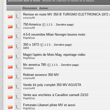
Discussions dans le forum
: Modèles de collection et histoire de la marque
Discussion
/
Auteur
Remise en route MV 350 B TURISMO ELETTRONICA 1972
zouzou46
750 America
(
1
2
3
...
Dernière page
)
zouzou46
4-5-6 novembre Milan Novegro bourse moto
RaphiGaz
350 s 1973
(
1
2
3
...
Dernière page
)
bill84
Magni l'apéro de Moto Mag, reportage vidéo
RaphiGaz
Mv america 780
(
1
2
3
...
Dernière page
)
Soupape
Robinet essence 350 MV
zouzou46
Vends kit poly complet 350 MV AGUSTA
zouzou46
Vente aux enchères à Cavaillon samedi 23/10
RaphiGaz
Fortunato Libanori pilote MV et aussi
RaphiGaz