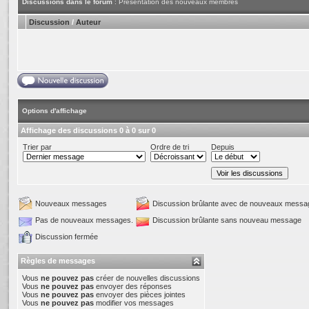
Discussions dans le forum
: Présentation des nouveaux membres
Discussion
/
Auteur
Options d'affichage
Affichage des discussions 0 à 0 sur 0
Trier par
Ordre de tri
Depuis
Nouveaux messages
Discussion brûlante avec de nouveaux messa
Pas de nouveaux messages.
Discussion brûlante sans nouveau message
Discussion fermée
Règles de messages
Vous
ne pouvez pas
créer de nouvelles discussions
Vous
ne pouvez pas
envoyer des réponses
Vous
ne pouvez pas
envoyer des pièces jointes
Vous
ne pouvez pas
modifier vos messages