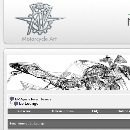
MV Agusta Forum France
Le Lounge
S'inscrire
Galerie Forum
FAQ
Galerie
Sous-forums
: Le Lounge