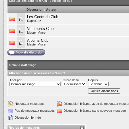
Discussions dans le forum
: Boutique du club
Discussion
/
Auteur
Les Gants du Club
RaphiGaz
Vetements Club
Master Vince
Albums Club
Master Vince
Options d'affichage
Affichage des discussions 1 à 3 sur 3
Trier par
Ordre de tri
Depuis
Nouveaux messages
Discussion brûlante avec de nouveaux messa
Pas de nouveaux messages.
Discussion brûlante sans nouveau message
Discussion fermée
Règles de messages