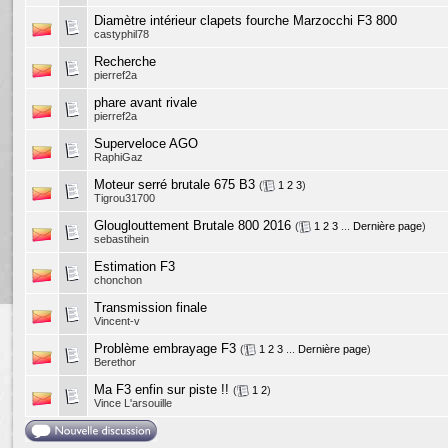
Diamètre intérieur clapets fourche Marzocchi F3 800
castyphil78
Recherche
pierref2a
phare avant rivale
pierref2a
Superveloce AGO
RaphiGaz
Moteur serré brutale 675 B3
(
1
2
3
)
Tigrou31700
Glouglouttement Brutale 800 2016
(
1
2
3
...
Dernière page
)
sebastihein
Estimation F3
chonchon
Transmission finale
Vincent-v
Problème embrayage F3
(
1
2
3
...
Dernière page
)
Berethor
Ma F3 enfin sur piste !!
(
1
2
)
Vince L'arsouille