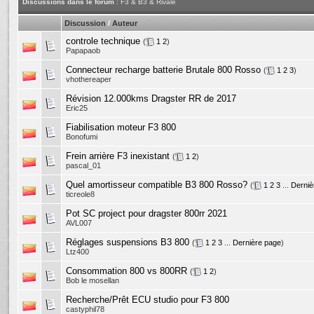
Discussions dans le forum
: F3 & B3 & Rivale
Discussion
/
Auteur
controle technique
(
1
2
)
Papapaob
Connecteur recharge batterie Brutale 800 Rosso
(
1
2
3
)
vhothereaper
Révision 12.000kms Dragster RR de 2017
Eric25
Fiabilisation moteur F3 800
Bonofumi
Frein arrière F3 inexistant
(
1
2
)
pascal_01
Quel amortisseur compatible B3 800 Rosso?
(
1
2
3
...
Derniè
ticreole8
Pot SC project pour dragster 800rr 2021
AVL007
Réglages suspensions B3 800
(
1
2
3
...
Dernière page
)
Ltz400
Consommation 800 vs 800RR
(
1
2
)
Bob le mosellan
Recherche/Prêt ECU studio pour F3 800
castyphil78