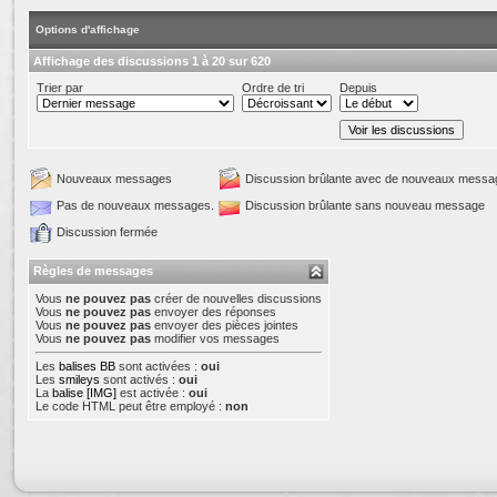
Options d'affichage
Affichage des discussions 1 à 20 sur 620
Trier par
Ordre de tri
Depuis
Nouveaux messages
Discussion brûlante avec de nouveaux messa
Pas de nouveaux messages.
Discussion brûlante sans nouveau message
Discussion fermée
Règles de messages
Vous
ne pouvez pas
créer de nouvelles discussions
Vous
ne pouvez pas
envoyer des réponses
Vous
ne pouvez pas
envoyer des pièces jointes
Vous
ne pouvez pas
modifier vos messages
Les
balises BB
sont activées :
oui
Les
smileys
sont activés :
oui
La
balise [IMG]
est activée :
oui
Le code HTML peut être employé :
non