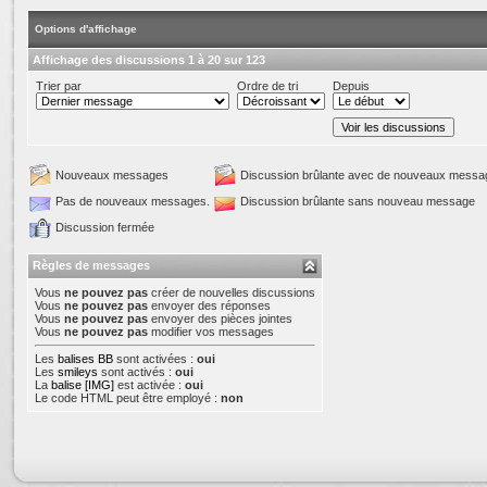
Options d'affichage
Affichage des discussions 1 à 20 sur 123
Trier par
Ordre de tri
Depuis
Nouveaux messages
Discussion brûlante avec de nouveaux messa
Pas de nouveaux messages.
Discussion brûlante sans nouveau message
Discussion fermée
Règles de messages
Vous
ne pouvez pas
créer de nouvelles discussions
Vous
ne pouvez pas
envoyer des réponses
Vous
ne pouvez pas
envoyer des pièces jointes
Vous
ne pouvez pas
modifier vos messages
Les
balises BB
sont activées :
oui
Les
smileys
sont activés :
oui
La
balise [IMG]
est activée :
oui
Le code HTML peut être employé :
non