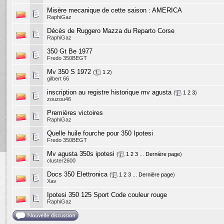
Misère mecanique de cette saison : AMERICA
RaphiGaz
Décès de Ruggero Mazza du Reparto Corse
RaphiGaz
350 Gt Be 1977
Fredo 350BEGT
Mv 350 S 1972
(
1
2
)
gilbert 66
inscription au registre historique mv agusta
(
1
2
3
)
zouzou46
Premières victoires
RaphiGaz
Quelle huile fourche pour 350 Ipotesi
Fredo 350BEGT
Mv agusta 350s ipotesi
(
1
2
3
...
Dernière page
)
cluster2600
Docs 350 Elettronica
(
1
2
3
...
Dernière page
)
Xav
Ipotesi 350 125 Sport Code couleur rouge
RaphiGaz