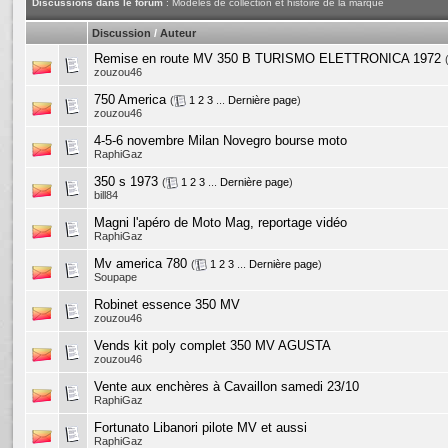
Discussions dans le forum
: Modèles de collection et histoire de la marque
Discussion
/
Auteur
Remise en route MV 350 B TURISMO ELETTRONICA 1972
zouzou46
750 America
(
1
2
3
...
Dernière page
)
zouzou46
4-5-6 novembre Milan Novegro bourse moto
RaphiGaz
350 s 1973
(
1
2
3
...
Dernière page
)
bill84
Magni l'apéro de Moto Mag, reportage vidéo
RaphiGaz
Mv america 780
(
1
2
3
...
Dernière page
)
Soupape
Robinet essence 350 MV
zouzou46
Vends kit poly complet 350 MV AGUSTA
zouzou46
Vente aux enchères à Cavaillon samedi 23/10
RaphiGaz
Fortunato Libanori pilote MV et aussi
RaphiGaz