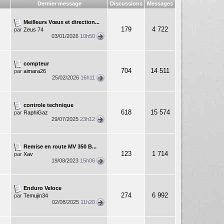
Dernier message
Discussions
Messages
Meilleurs Vœux et direction...
179
4 722
par
Zeus 74
03/01/2026
10h50
compteur
704
14 511
par
aimara26
25/02/2026
16h11
controle technique
618
15 574
par
RaphiGaz
29/07/2025
23h12
Remise en route MV 350 B...
123
1 714
par
Xav
19/08/2023
15h06
Enduro Veloce
274
6 992
par
Temujin34
02/08/2025
11h20