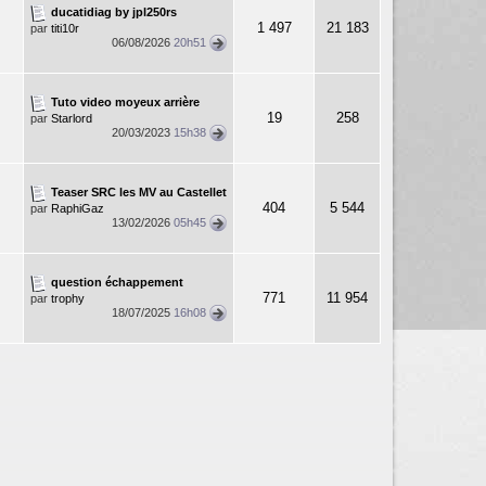
ducatidiag by jpl250rs
1 497
21 183
par
titi10r
06/08/2026
20h51
Tuto video moyeux arrière
19
258
par
Starlord
20/03/2023
15h38
Teaser SRC les MV au Castellet
404
5 544
par
RaphiGaz
13/02/2026
05h45
question échappement
771
11 954
par
trophy
18/07/2025
16h08