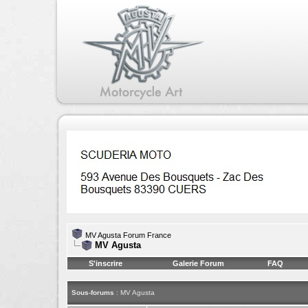
MV Agusta Forum France
MV Agusta
S'inscrire
Galerie Forum
FAQ
Sous-forums
: MV Agusta