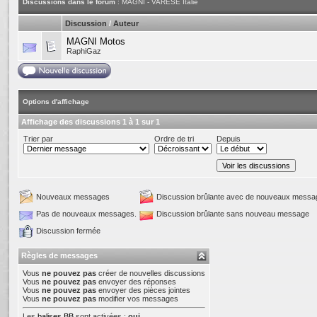
Discussions dans le forum
: MAGNI - VARESE Italie
Discussion
/
Auteur
MAGNI Motos
RaphiGaz
Options d'affichage
Affichage des discussions 1 à 1 sur 1
Trier par
Ordre de tri
Depuis
Nouveaux messages
Discussion brûlante avec de nouveaux messa
Pas de nouveaux messages.
Discussion brûlante sans nouveau message
Discussion fermée
Règles de messages
Vous
ne pouvez pas
créer de nouvelles discussions
Vous
ne pouvez pas
envoyer des réponses
Vous
ne pouvez pas
envoyer des pièces jointes
Vous
ne pouvez pas
modifier vos messages
Les
balises BB
sont activées :
oui