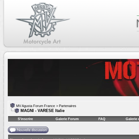
MV Agusta Forum France
>
Partenaires
MAGNI - VARESE Italie
S'inscrire
Galerie Forum
FAQ
Galerie