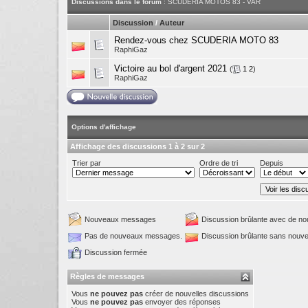
Discussions dans le forum
: SCUDERIA MOTOS 83 - VAR
Discussion
/
Auteur
Rendez-vous chez SCUDERIA MOTO 83
RaphiGaz
Victoire au bol d'argent 2021
(
1
2
)
RaphiGaz
Options d'affichage
Affichage des discussions 1 à 2 sur 2
Trier par
Ordre de tri
Depuis
Nouveaux messages
Discussion brûlante avec de 
Pas de nouveaux messages.
Discussion brûlante sans nou
Discussion fermée
Règles de messages
Vous
ne pouvez pas
créer de nouvelles discussions
Vous
ne pouvez pas
envoyer des réponses