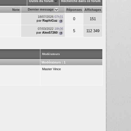
Outils du forum
Recherche dans ce forum
Dernier message
Note
Réponses
Affichages
18/07/2026
07h31
0
151
par
RaphiGaz
07/03/2022
18h36
5
112 349
par
Alex57260
Modérateurs
Modérateurs : 1
Master Vince