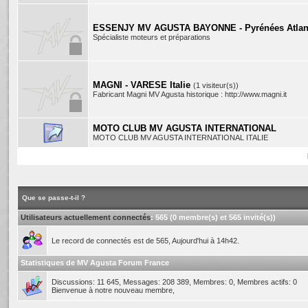
ESSENJY MV AGUSTA BAYONNE - Pyrénées Atlan
Spécialiste moteurs et préparations
MAGNI - VARESE Italie
(1 visiteur(s))
Fabricant Magni MV Agusta historique : http://www.magni.it
MOTO CLUB MV AGUSTA INTERNATIONAL
MOTO CLUB MV AGUSTA INTERNATIONAL ITALIE
Que se passe-t-il ?
Utilisateurs actuellement connectés
: 565 (0 membre(s) et 565 invité(s))
Le record de connectés est de 565, Aujourd'hui à 14h42.
Statistiques de MV Agusta Forum France
Discussions: 11 645, Messages: 208 389, Membres: 0,
Membres actifs: 0
Bienvenue à notre nouveau membre,