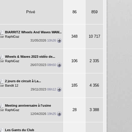
Privé
86
859
BIARRITZ Wheels And Waves WAW...
348
10 717
par
RaphiGaz
31/05/2026
10h26
Wheels & Waves 2023 vidéo de...
106
2 335
par
RaphiGaz
26/07/2023
08h50
2 jours de circuit à La...
185
4 356
par
Bandit 12
29/11/2023
06h12
Meeting anniversaire à l'usine
28
3 388
par
RaphiGaz
12/04/2026
19h25
Les Gants du Club