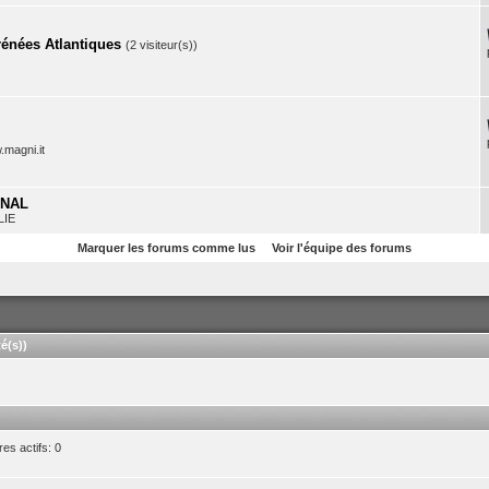
nées Atlantiques
(2 visiteur(s))
.magni.it
ONAL
LIE
Marquer les forums comme lus
Voir l'équipe des forums
é(s))
s actifs: 0