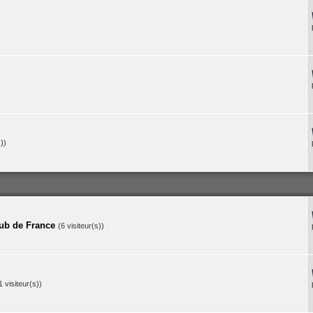
))
lub de France
(6 visiteur(s))
1 visiteur(s))