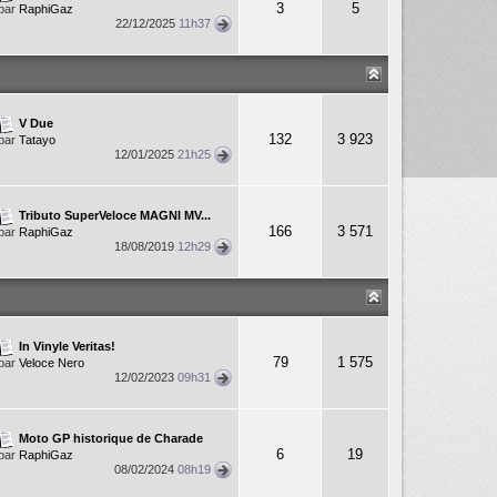
3
5
par
RaphiGaz
22/12/2025
11h37
V Due
132
3 923
par
Tatayo
12/01/2025
21h25
Tributo SuperVeloce MAGNI MV...
166
3 571
par
RaphiGaz
18/08/2019
12h29
In Vinyle Veritas!
79
1 575
par
Veloce Nero
12/02/2023
09h31
Moto GP historique de Charade
6
19
par
RaphiGaz
08/02/2024
08h19