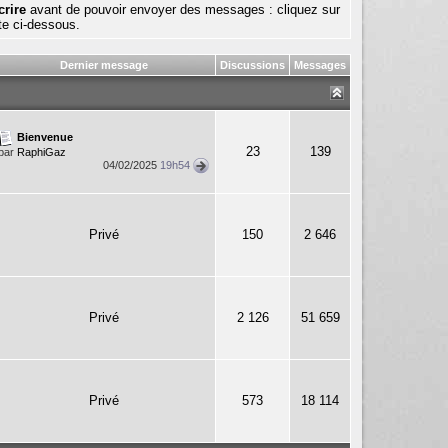
crire
avant de pouvoir envoyer des messages : cliquez sur
te ci-dessous.
Dernier message
Discussions
Messages
Bienvenue
23
139
par
RaphiGaz
04/02/2025
19h54
Privé
150
2 646
Privé
2 126
51 659
Privé
573
18 114