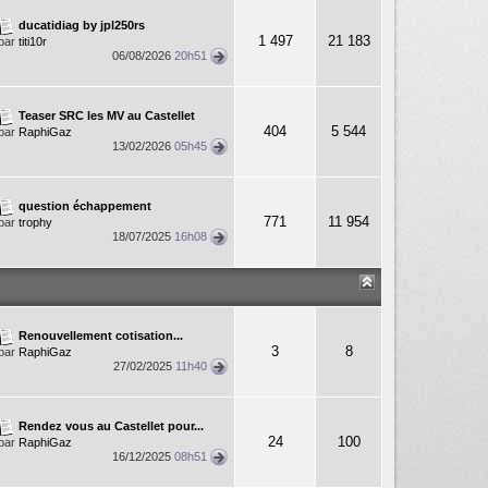
ducatidiag by jpl250rs
1 497
21 183
par
titi10r
06/08/2026
20h51
Teaser SRC les MV au Castellet
404
5 544
par
RaphiGaz
13/02/2026
05h45
question échappement
771
11 954
par
trophy
18/07/2025
16h08
Renouvellement cotisation...
3
8
par
RaphiGaz
27/02/2025
11h40
Rendez vous au Castellet pour...
24
100
par
RaphiGaz
16/12/2025
08h51