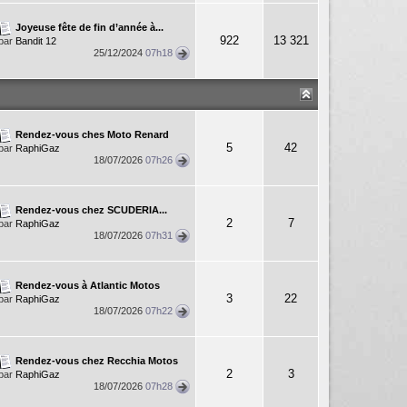
Joyeuse fête de fin d’année à...
922
13 321
par
Bandit 12
25/12/2024
07h18
Rendez-vous ches Moto Renard
5
42
par
RaphiGaz
18/07/2026
07h26
Rendez-vous chez SCUDERIA...
2
7
par
RaphiGaz
18/07/2026
07h31
Rendez-vous à Atlantic Motos
3
22
par
RaphiGaz
18/07/2026
07h22
Rendez-vous chez Recchia Motos
2
3
par
RaphiGaz
18/07/2026
07h28