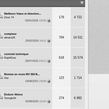
Meilleurs Vœux et direction...
179
4 722
par
Zeus 74
03/01/2026
10h50
compteur
704
14 511
par
aimara26
25/02/2026
16h11
controle technique
618
15 574
par
RaphiGaz
29/07/2025
23h12
Remise en route MV 350 B...
123
1 714
par
Xav
19/08/2023
15h06
Enduro Veloce
274
6 992
par
Temujin34
02/08/2025
11h20