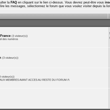
ulter la
FAQ
en cliquant sur le lien ci-dessus. Vous devrez peut-être vous
ins
 lire les messages, sélectionnez le forum que vous voulez visiter depuis la lis
 France
(3 visiteur(s))
iel des numéros
m
(3 visiteur(s))
4 visiteur(s))
AUX MEMBRES AVANT ACCES AU RESTE DU FORUM /!\