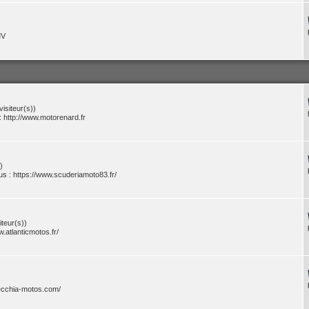
MV
visiteur(s))
http://www.motorenard.fr
)
s : https://www.scuderiamoto83.fr/
iteur(s))
.atlanticmotos.fr/
ecchia-motos.com/