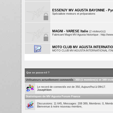
ESSENJY MV AGUSTA BAYONNE - Pyré
Spécialiste moteurs et préparations
MAGNI - VARESE Italie
(2 visiteur(s))
Fabricant Magni MV Agusta historique : http://www
MOTO CLUB MV AGUSTA INTERNATI
MOTO CLUB MV AGUSTA INTERNATIONAL ITA
Que se passe-t-il ?
Utilisateurs actuellement connectés
: 350 (1 membre(s) et 349 invit
Le record de connectés est de 350, Aujourd'hui à 09h17.
JosephVom
Statistiques de MV Agusta Forum France
Discussions: 11 645, Messages: 208 389, Membres: 0,
Membre
Bienvenue à notre nouveau membre,