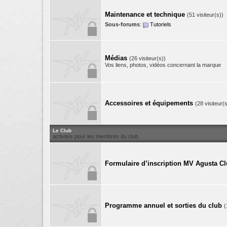
Maintenance et technique
(51 visiteur(s))
Sous-forums
:
Tutoriels
Médias
(26 visiteur(s))
Vos liens, photos, vidéos concernant la marque
Accessoires et équipements
(28 visiteur(s
Le Club
activités pour les membres du club
Formulaire d’inscription MV Agusta C
Programme annuel et sorties du club
(