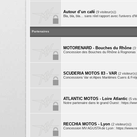
Autour d’un café
(9 visiteur(s))
Bla, bla, bla… sans réel rapport avec l’univers d’
Partenaires
MOTORENARD - Bouches du Rhône
(3 
Concession des Bouches du Rhône à Rognonas : 
SCUDERIA MOTOS 83 - VAR
(2 visiteur(s)
Concessions Var et Alpes Maritimes Cuers & Fréju
ATLANTIC MOTOS - Loire Atlantic
(5 vis
Notre partenaire dans le grand Ouest : https://www
RECCHIA MOTOS - Lyon
(2 visiteur(s))
Concession MV AGUSTA de Lyon : https://www.r