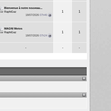
Bienvenue à notre nouveau...
1
1
par
RaphiGaz
18/07/2026
07h46
MAGNI Motos
1
1
par
RaphiGaz
18/07/2026
07h24
-
-
-