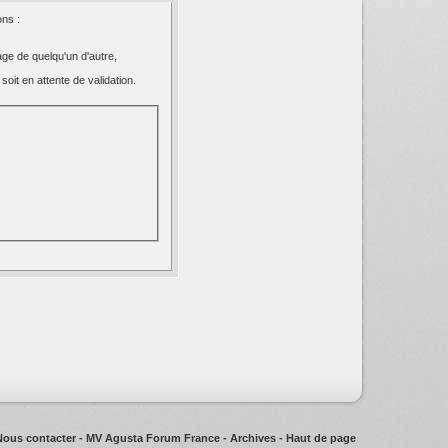
ns :
ge de quelqu'un d'autre,
oit en attente de validation.
Nous contacter
-
MV Agusta Forum France
-
Archives
-
Haut de page