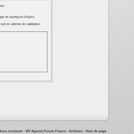
ns :
ge de quelqu'un d'autre,
oit en attente de validation.
Nous contacter
-
MV Agusta Forum France
-
Archives
-
Haut de page