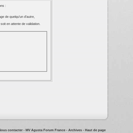
ns :
ge de quelqu'un d'autre,
oit en attente de validation.
Nous contacter
-
MV Agusta Forum France
-
Archives
-
Haut de page