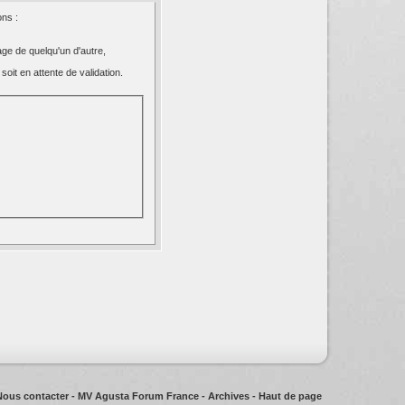
ns :
ge de quelqu'un d'autre,
oit en attente de validation.
Nous contacter
-
MV Agusta Forum France
-
Archives
-
Haut de page