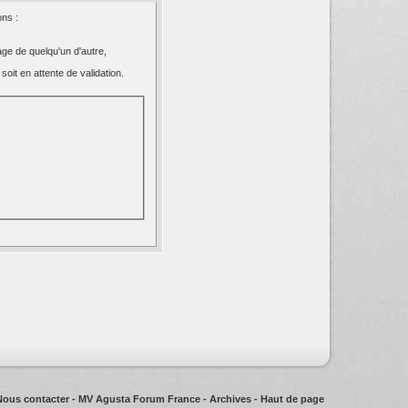
ns :
ge de quelqu'un d'autre,
oit en attente de validation.
Nous contacter
-
MV Agusta Forum France
-
Archives
-
Haut de page