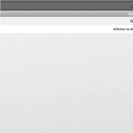
Me
Ide
N
Afficher la 