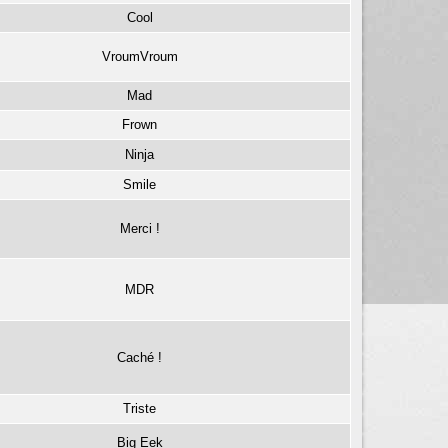
Cool
VroumVroum
Mad
Frown
Ninja
Smile
Merci !
MDR
Caché !
Triste
Big Eek