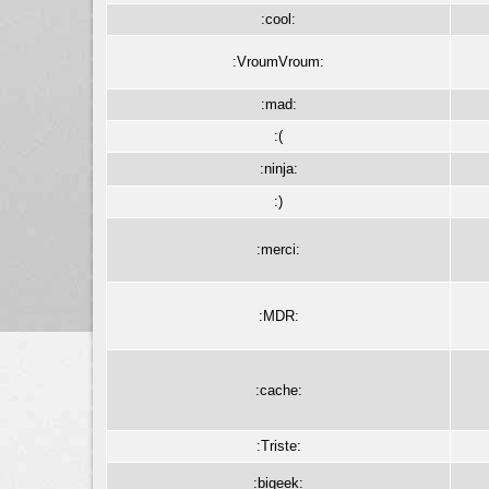
:cool:
:VroumVroum:
:mad:
:(
:ninja:
:)
:merci:
:MDR:
:cache:
:Triste:
:bigeek: