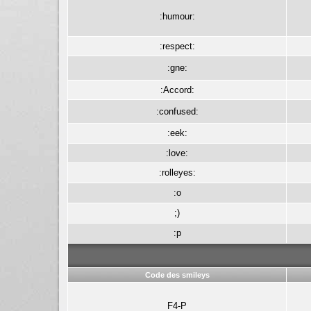
:humour:
:respect:
:gne:
:Accord:
:confused:
:eek:
:love:
:rolleyes:
:o
;)
:p
Code des smileys
F4-P