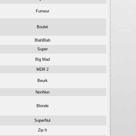
Fumeur
Boulet
BlahBlah
Super
Big Mad
MDR 2
Beurk
NonNon
Blonde
SuperNul
Zip It