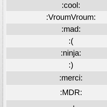
:cool:
:VroumVroum:
:mad:
:(
:ninja:
:)
:merci:
:MDR: