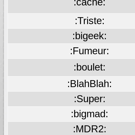
:cache:
:Triste:
:bigeek:
:Fumeur:
:boulet:
:BlahBlah:
:Super:
:bigmad:
:MDR2: