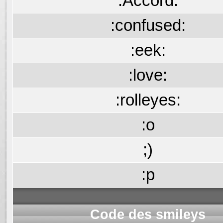
:Accord:
:confused:
:eek:
:love:
:rolleyes:
:o
;)
:p
Code des smileys