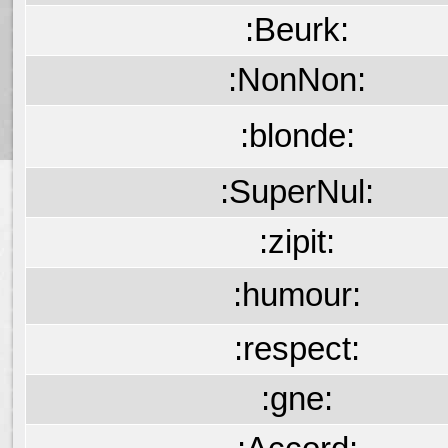
:Beurk:
:NonNon:
:blonde:
:SuperNul:
:zipit:
:humour:
:respect:
:gne: