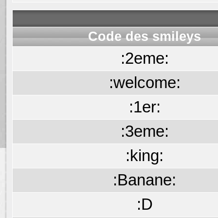
Code des smileys
:2eme:
:welcome:
:1er:
:3eme:
:king:
:Banane:
:D