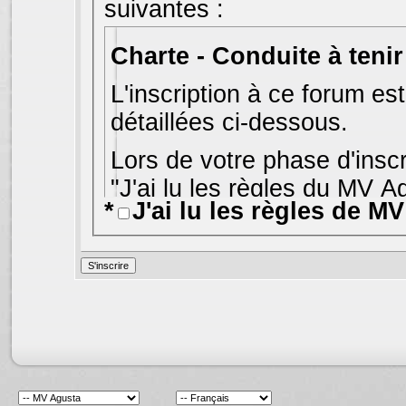
suivantes :
L'inscription à ce forum es
détaillées ci-dessous.
Lors de votre phase d'inscr
"J'ai lu les règles du MV A
*
J'ai lu les règles de M
sur le bouton "S'inscrire".
S
l'accueil des forums
.
Bien que les administrate
d'écarter tout message rép
ci expriment uniquement l
de France et Jelsoft Enter
approbation, ni réprobatio