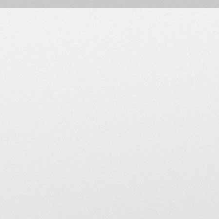
Les modérateurs s'exprimen
la responsabilité du MV A
En aucun cas, si vous quit
modérateurs la suppression
appartiendra de le faire.
MV Agusta Forum Club de Fr
mentions de la présente ch
utilisateurs de consulter ré
Mentions légales
Cet espace est destiné à v
proposés par les membres d
utilisées à d'autres fins.
Un modérateur est susceptib