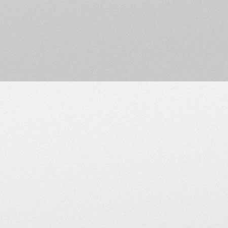
9 • Les publicités commer
officiels du MV Agusta 
personnelles) doivent s'
10 • Ne sont pas autoris
instantanée ou web. Il v
employez par ailleurs co
connecter à votre FAI, à v
forum.
mais aussi :
La participation aux discus
Evitez les doublons, merci
l'éparpillement des discuss