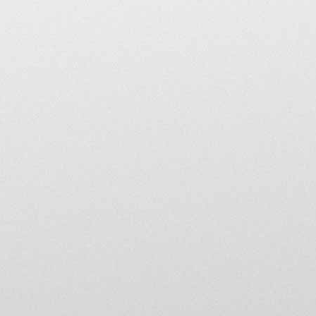
Si vous rencontrez un mess
merci de contacter les mod
modération.
Limites de responsabilit
L’utilisateur des forums 
utilisateur (textes, images,
L’utilisateur s’engage à ce
aux intérêts légitimes de t
contre tous recours fondés
susceptibles d’être inten
Il s’engage en particulier
résultant du recours d'un 
honoraires d’avocat et frais