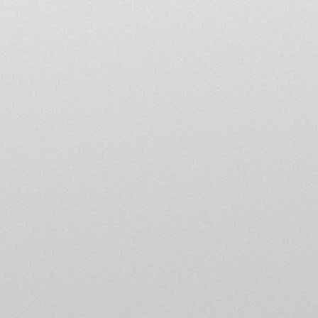
5 • En tant que nouvel a
rubrique «présentation 
jusqu’à ce qu’un adminis
6 • Le forum est une co
Agusta francophones puis
annonces gratuites. Il c
7 • Respectez les lecteu
phonétique. Utilisez la f
d'orthographe. Evitez les
smileys pour indiquer vo
principe que le smiley e
ailleurs.
8 • Les titres des messag
des tags de recherche. Me