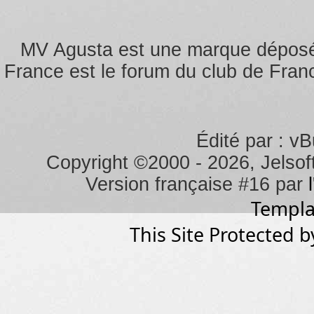
responsables du contenu d
En acceptant ces règles, 
MV Agusta est une marque dépos
vulgaire, discriminatoire, m
France est le forum du club de Franc
personnalité (droit au respe
sécurité des personnes et d
dans les systèmes informat
Édité par : vB
vigueur.
Copyright ©2000 - 2026, Jelsoft
Vous autorisez les héberg
Version française #16 par
déplacer ou fermer n'impor
Templa
préalable de votre part.
This Site Protected b
Des bénévoles identifiés c
Agusta Forum Club de Franc
les meilleures conditions 