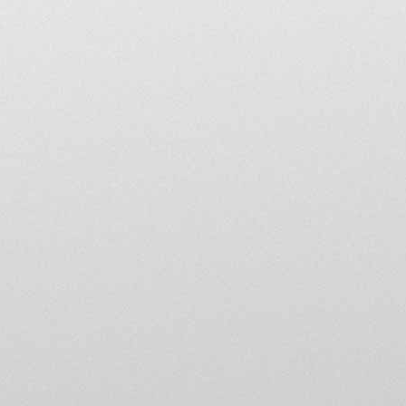
relation avec le thème de di
loi.
Vous disposez d'un droit d
qui vous concernent (art. 3
tout moment, demander à c
forum@mvagustaclubdefr