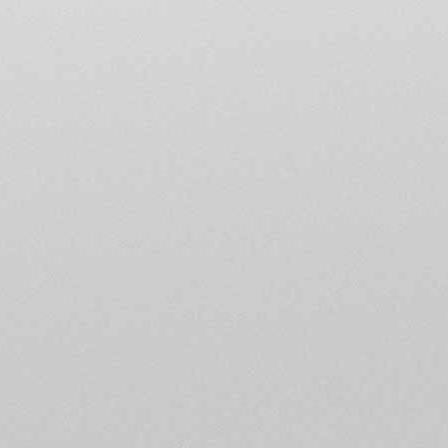
Le MV Agusta Forum Club de
informations publiées sur l
uniquement à titre puremen
recommandation de quelque
L’utilisateur est pleinement
En conséquence, l'utilisat
cas engager la responsabi
L'accès au forum du MV Agu
mot de passe choisi par l’ut
s'engage à le conserver secr
mot de passe à travers Inter
l'utilisateur de prendre to
données.