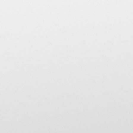
règles, ceux-ci peuvent n
utilisateur ne respectant 
Voici les 10 principaux
1 • Pas de propos tombant
révisionnisme ou négatio
2 • Respectez les droits d
échéant, en ajoutant un l
3 • La courtoisie est de
forum seront immédiate
4 • Tout litige avec un 
forum ne sera en aucun c
enseigne.