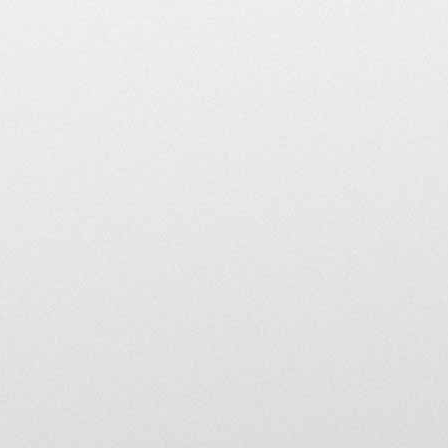
règles, ceux-ci peuvent n
utilisateur ne respectant 
Voici les 10 principaux
1 • Pas de propos tombant
révisionnisme ou négatio
2 • Respectez les droits d
échéant, en ajoutant un l
3 • La courtoisie est de
forum seront immédiate
4 • Tout litige avec un 
forum ne sera en aucun c
enseigne.