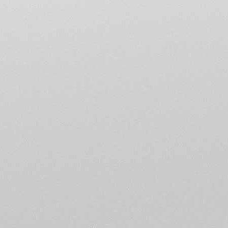
Le MV Agusta Forum Club de
informations publiées sur l
uniquement à titre puremen
recommandation de quelque
L’utilisateur est pleinement
En conséquence, l'utilisat
cas engager la responsabi
L'accès au forum du MV Agu
mot de passe choisi par l’ut
s'engage à le conserver secr
mot de passe à travers Inter
l'utilisateur de prendre to
données.