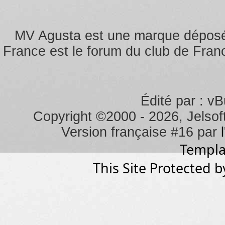
responsables du contenu d
En acceptant ces règles, 
MV Agusta est une marque dépos
vulgaire, discriminatoire, m
France est le forum du club de Franc
personnalité (droit au respe
sécurité des personnes et d
dans les systèmes informat
Édité par : vB
vigueur.
Copyright ©2000 - 2026, Jelsoft
Vous autorisez les héberg
Version française #16 par
déplacer ou fermer n'impor
Templa
préalable de votre part.
This Site Protected b
Des bénévoles identifiés c
Agusta Forum Club de Franc
les meilleures conditions 