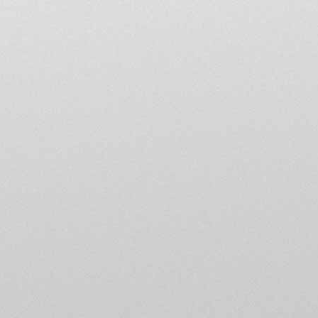
5 • En tant que nouvel a
rubrique «présentation 
jusqu’à ce qu’un adminis
6 • Le forum est une co
Agusta francophones puis
annonces gratuites. Il c
7 • Respectez les lecteu
phonétique. Utilisez la f
d'orthographe. Evitez les
smileys pour indiquer vo
principe que le smiley e
ailleurs.
8 • Les titres des messag
des tags de recherche. Me