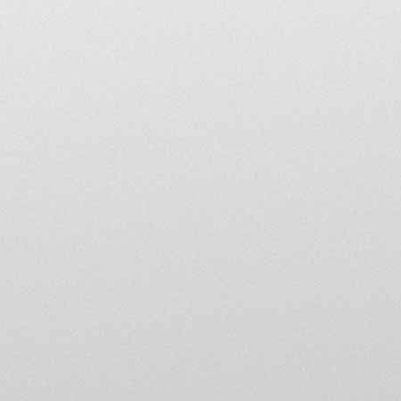
relation avec le thème de di
loi.
Vous disposez d'un droit d
qui vous concernent (art. 3
tout moment, demander à c
forum@mvagustaclubdefr