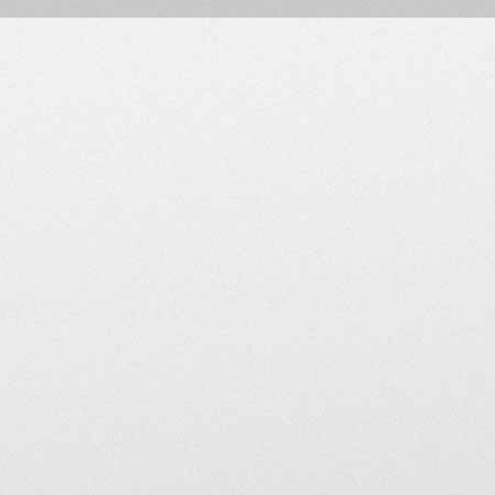
Les modérateurs s'exprimen
la responsabilité du MV A
En aucun cas, si vous quit
modérateurs la suppression
appartiendra de le faire.
MV Agusta Forum Club de Fr
mentions de la présente ch
utilisateurs de consulter ré
Mentions légales
Cet espace est destiné à v
proposés par les membres d
utilisées à d'autres fins.
Un modérateur est susceptib