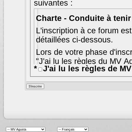
suivantes :
L'inscription à ce forum es
détaillées ci-dessous.
Lors de votre phase d'inscr
"J'ai lu les règles du MV A
*
J'ai lu les règles de M
sur le bouton "S'inscrire".
S
l'accueil des forums
.
Bien que les administrate
d'écarter tout message rép
ci expriment uniquement l
de France et Jelsoft Enter
approbation, ni réprobatio