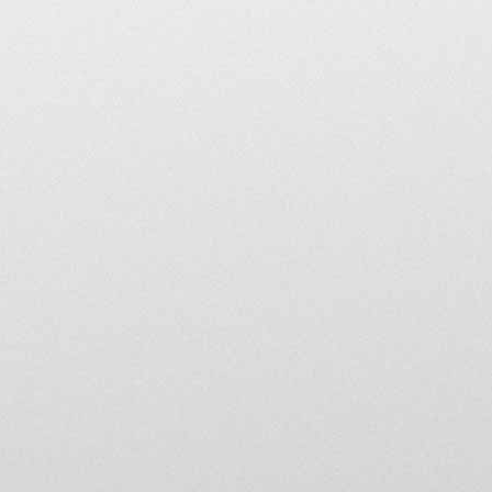
Si vous rencontrez un mess
merci de contacter les mod
modération.
Limites de responsabilit
L’utilisateur des forums 
utilisateur (textes, images,
L’utilisateur s’engage à ce
aux intérêts légitimes de t
contre tous recours fondés
susceptibles d’être inten
Il s’engage en particulier
résultant du recours d'un 
honoraires d’avocat et frais