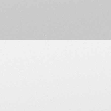
9 • Les publicités commer
officiels du MV Agusta 
personnelles) doivent s'
10 • Ne sont pas autoris
instantanée ou web. Il v
employez par ailleurs co
connecter à votre FAI, à v
forum.
mais aussi :
La participation aux discus
Evitez les doublons, merci
l'éparpillement des discuss