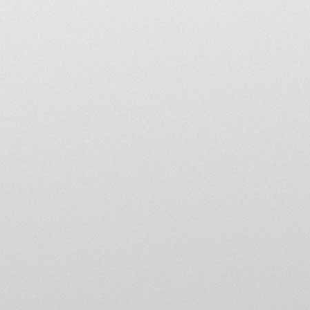
relation avec le thème de di
loi.
Vous disposez d'un droit d
qui vous concernent (art. 3
tout moment, demander à c
forum@mvagustaclubdefr