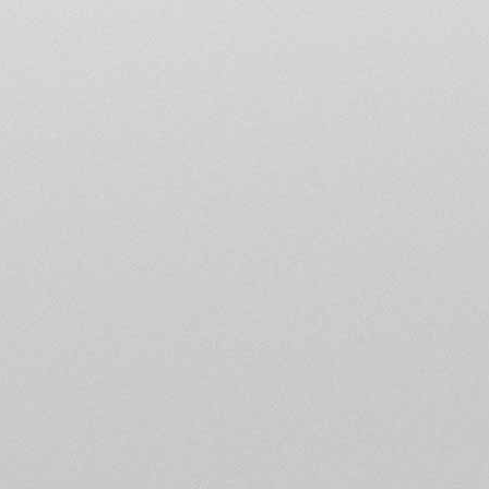
Le MV Agusta Forum Club de
informations publiées sur l
uniquement à titre puremen
recommandation de quelque
L’utilisateur est pleinement
En conséquence, l'utilisat
cas engager la responsabi
L'accès au forum du MV Agu
mot de passe choisi par l’ut
s'engage à le conserver secr
mot de passe à travers Inter
l'utilisateur de prendre to
données.