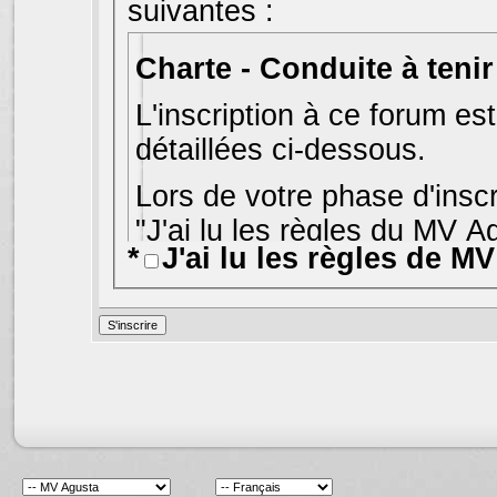
suivantes :
L'inscription à ce forum es
détaillées ci-dessous.
Lors de votre phase d'inscr
"J'ai lu les règles du MV A
*
J'ai lu les règles de M
sur le bouton "S'inscrire".
S
l'accueil des forums
.
Bien que les administrate
d'écarter tout message rép
ci expriment uniquement l
de France et Jelsoft Enter
approbation, ni réprobatio