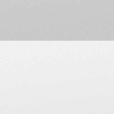
9 • Les publicités commer
officiels du MV Agusta 
personnelles) doivent s'
10 • Ne sont pas autoris
instantanée ou web. Il v
employez par ailleurs co
connecter à votre FAI, à v
forum.
mais aussi :
La participation aux discus
Evitez les doublons, merci
l'éparpillement des discuss