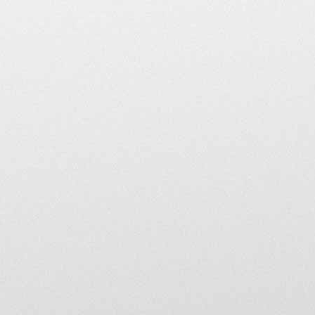
règles, ceux-ci peuvent n
utilisateur ne respectant 
Voici les 10 principaux
1 • Pas de propos tombant
révisionnisme ou négatio
2 • Respectez les droits d
échéant, en ajoutant un l
3 • La courtoisie est de
forum seront immédiate
4 • Tout litige avec un 
forum ne sera en aucun c
enseigne.