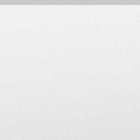
Les modérateurs s'exprimen
la responsabilité du MV A
En aucun cas, si vous quit
modérateurs la suppression
appartiendra de le faire.
MV Agusta Forum Club de Fr
mentions de la présente ch
utilisateurs de consulter ré
Mentions légales
Cet espace est destiné à v
proposés par les membres d
utilisées à d'autres fins.
Un modérateur est susceptib