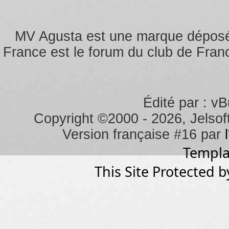
responsables du contenu d
En acceptant ces règles, 
MV Agusta est une marque dépos
vulgaire, discriminatoire, m
France est le forum du club de Franc
personnalité (droit au respe
sécurité des personnes et d
dans les systèmes informat
Édité par : vB
vigueur.
Copyright ©2000 - 2026, Jelsoft
Vous autorisez les héberg
Version française #16 par
déplacer ou fermer n'impor
Templa
préalable de votre part.
This Site Protected b
Des bénévoles identifiés c
Agusta Forum Club de Franc
les meilleures conditions 