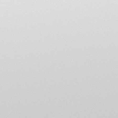
5 • En tant que nouvel a
rubrique «présentation 
jusqu’à ce qu’un adminis
6 • Le forum est une co
Agusta francophones puis
annonces gratuites. Il c
7 • Respectez les lecteu
phonétique. Utilisez la f
d'orthographe. Evitez les
smileys pour indiquer vo
principe que le smiley e
ailleurs.
8 • Les titres des messag
des tags de recherche. Me