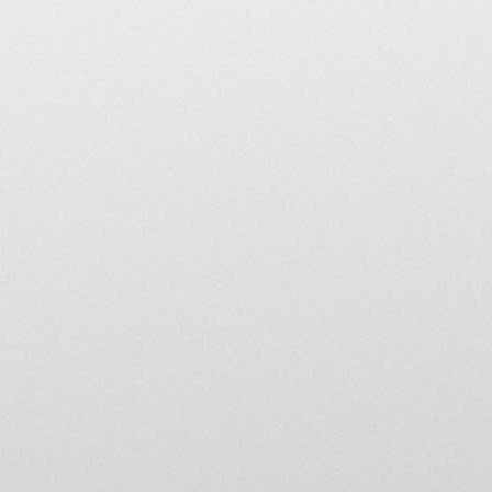
Si vous rencontrez un mess
merci de contacter les mod
modération.
Limites de responsabilit
L’utilisateur des forums 
utilisateur (textes, images,
L’utilisateur s’engage à ce
aux intérêts légitimes de t
contre tous recours fondés
susceptibles d’être inten
Il s’engage en particulier
résultant du recours d'un 
honoraires d’avocat et frais