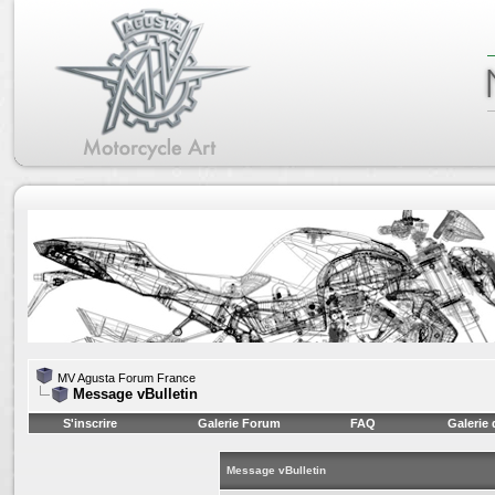
MV Agusta Forum France
Message vBulletin
S'inscrire
Galerie Forum
FAQ
Galerie
Message vBulletin