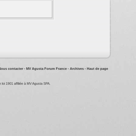
Nous contacter
-
MV Agusta Forum France
-
Archives
-
Haut de page
oi 1901 affiliée à MV Agusta SPA.