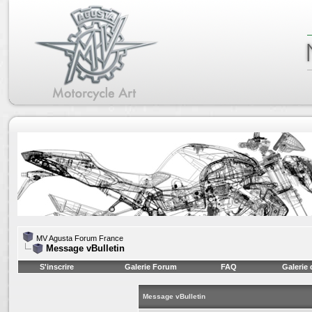
MV Agusta Forum France
Message vBulletin
S'inscrire
Galerie Forum
FAQ
Galerie
Message vBulletin