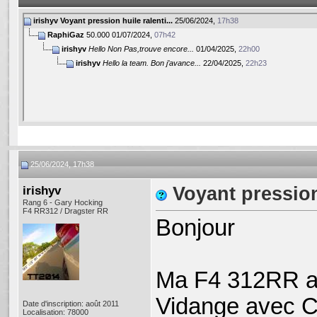
irishyv
Voyant pression huile ralenti...
25/06/2024,
17h38
RaphiGaz
50.000
01/07/2024,
07h42
irishyv
Hello Non Pas,trouve encore...
01/04/2025,
22h00
irishyv
Hello la team. Bon j’avance...
22/04/2025,
22h23
25/06/2024, 17h38
irishyv
Voyant pression 
Rang 6 - Gary Hocking
F4 RR312 / Dragster RR
Bonjour
Ma F4 312RR a
Vidange avec Ca
Date d'inscription: août 2011
Localisation: 78000