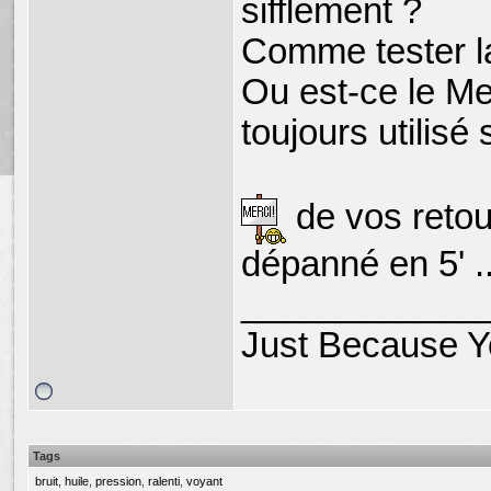
sifflement ?
Comme tester l
Ou est-ce le Mec
toujours utilis
de vos retou
dépanné en 5' ..
____________
Just Because Yo
Tags
bruit
,
huile
,
pression
,
ralenti
,
voyant