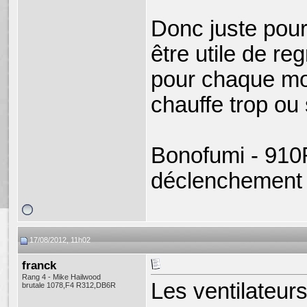
Donc juste pour
être utile de r
pour chaque mod
chauffe trop ou 
Bonofumi - 910
déclenchement 
17/08/2012, 11h02
franck
Rang 4 - Mike Hailwood
Les ventilateu
brutale 1078,F4 R312,DB6R