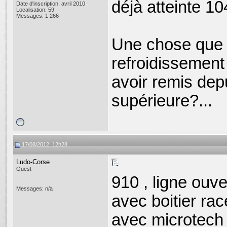
déjà atteinte 1
Date d'inscription: avril 2010
Localisation: 59
Messages: 1 266
Une chose que j
refroidissement
avoir remis dep
supérieure?...
17/08/2012, 12h28
Ludo-Corse
Guest
910 , ligne ouv
Messages: n/a
avec boitier ra
avec microtech 