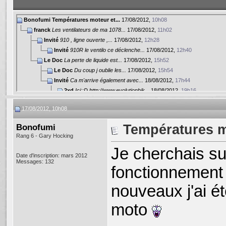
Bonofumi
Températures moteur et...
17/08/2012,
10h08
franck
Les ventilateurs de ma 1078...
17/08/2012,
11h02
Invité
910 , ligne ouverte ,...
17/08/2012,
12h28
Invité
910R le ventilo ce déclenche...
17/08/2012,
12h40
Le Doc
La perte de liquide est...
17/08/2012,
15h52
Le Doc
Du coup j oublie les...
17/08/2012,
15h54
Invité
Ca m'arrive également avec...
18/08/2012,
17h44
2xd
Ici::D http://www.evolutionbik...
18/08/2012,
19h16
Plus de réponses en dessous de la profondeur actuelle...
17/08/2012, 10h08
Plus de réponses en dessous de la profondeur actuelle...
Bonofumi
Températures m
Rang 6 - Gary Hocking
Je cherchais su
Date d'inscription: mars 2012
Messages: 132
fonctionnement
nouveaux j'ai é
moto