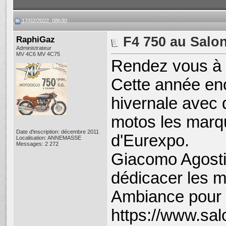
17/02/2022, 08h30
RaphiGaz
F4 750 au Salo
Administrateur
MV 4C6 MV 4C75
Rendez vous à L
Cette année enc
hivernale avec 
motos les marqu
Date d'inscription: décembre 2011
d'Eurexpo.
Localisation: ANNEMASSE
Messages: 2 272
Giacomo Agostin
dédicacer les 
Ambiance pour 4
https://www.sa