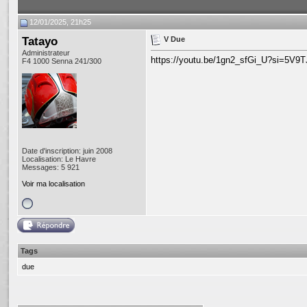
12/01/2025, 21h25
Tatayo
V Due
Administrateur
https://youtu.be/1gn2_sfGi_U?si=5V9
F4 1000 Senna 241/300
Date d'inscription: juin 2008
Localisation: Le Havre
Messages: 5 921
Voir ma localisation
Tags
due