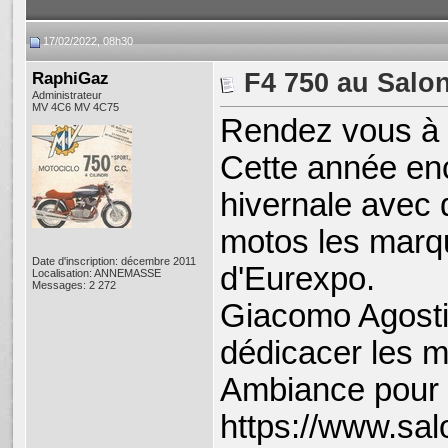
17/02/2022, 08h30
RaphiGaz
F4 750 au Salo
Administrateur
MV 4C6 MV 4C75
Rendez vous à L
Cette année enc
hivernale avec 
motos les marqu
Date d'inscription: décembre 2011
d'Eurexpo.
Localisation: ANNEMASSE
Messages: 2 272
Giacomo Agostin
dédicacer les 
Ambiance pour 4
https://www.sa