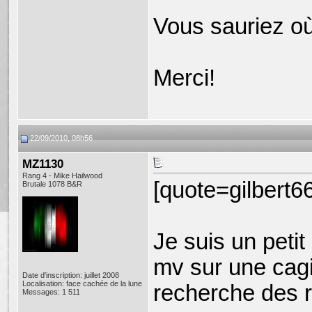
Vous sauriez où
Merci!
22/09/2010, 08h56
MZ1130
Rang 4 - Mike Hailwood
[quote=gilbert6
Brutale 1078 B&R
Je suis un peti
mv sur une cagiv
Date d'inscription: juillet 2008
Localisation: face cachée de la lune
recherche des r
Messages: 1 511