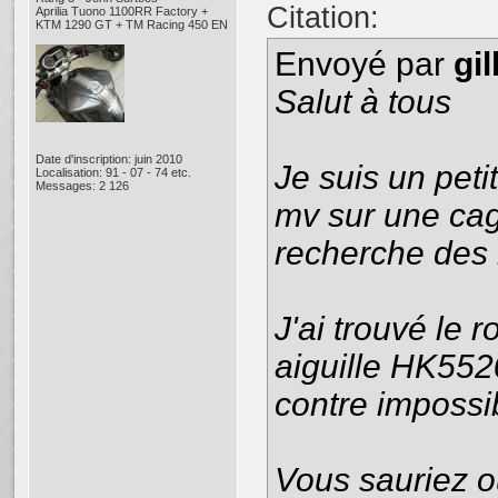
Citation:
Aprilia Tuono 1100RR Factory +
KTM 1290 GT + TM Racing 450 EN
Envoyé par
gi
Salut à tous
Date d'inscription: juin 2010
Je suis un pet
Localisation: 91 - 07 - 74 etc.
Messages: 2 126
mv sur une cagi
recherche des 
J'ai trouvé le
aiguille HK5520
contre impossi
Vous sauriez o