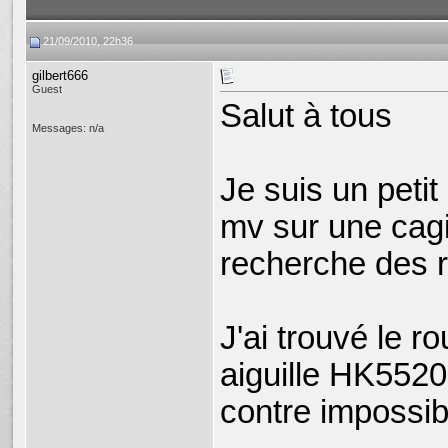
21/09/2010, 22h36
gilbert666
Guest
Salut à tous
Messages: n/a
Je suis un peti
mv sur une cagiv
recherche des r
J'ai trouvé le 
aiguille HK5520 
contre impossib