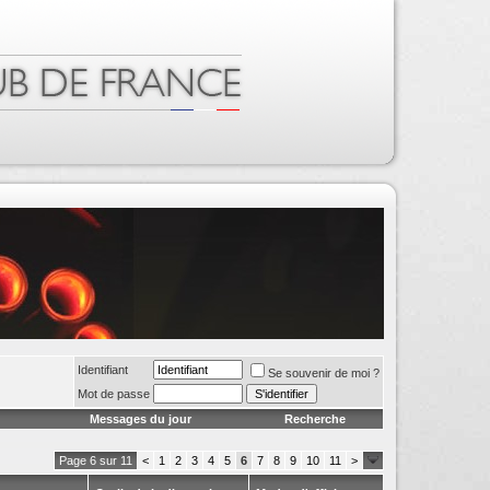
Identifiant
Se souvenir de moi ?
Mot de passe
Messages du jour
Recherche
Page 6 sur 11
<
1
2
3
4
5
6
7
8
9
10
11
>