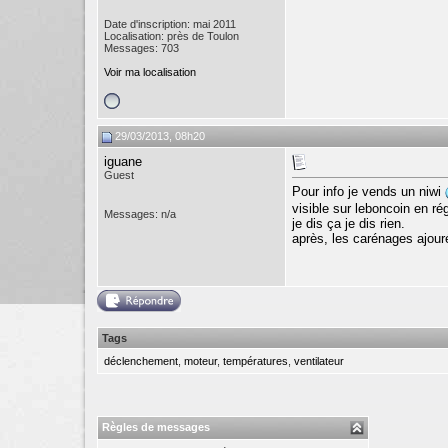
Date d'inscription: mai 2011
Localisation: près de Toulon
Messages: 703
Voir ma localisation
29/03/2013, 08h20
iguane
Guest
Pour info je vends un niwi
visible sur leboncoin en ré
Messages: n/a
je dis ça je dis rien.
après, les carénages ajourés
Tags
déclenchement
,
moteur
,
températures
,
ventilateur
Règles de messages