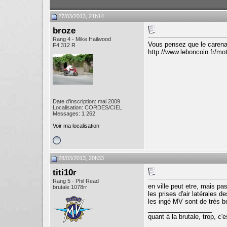
27/03/2013, 21h14
broze
Rang 4 - Mike Hailwood
Vous pensez que le carena
F4 312 R
http://www.leboncoin.fr/
Date d'inscription: mai 2009
Localisation: CORDES/CIEL
Messages: 1 262
Voir ma localisation
28/03/2013, 20h33
titi10r
Rang 5 - Phil Read
en ville peut etre, mais pa
brutale 1078rr
les prises d'air latérales 
les ingé MV sont de très 
__________________
quant à la brutale, trop, c'e