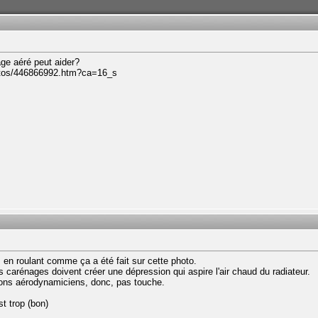
ge aéré peut aider?
motos/446866992.htm?ca=16_s
s en roulant comme ça a été fait sur cette photo.
des carénages doivent créer une dépression qui aspire l'air chaud du radiateur.
bons aérodynamiciens, donc, pas touche.
st trop (bon)