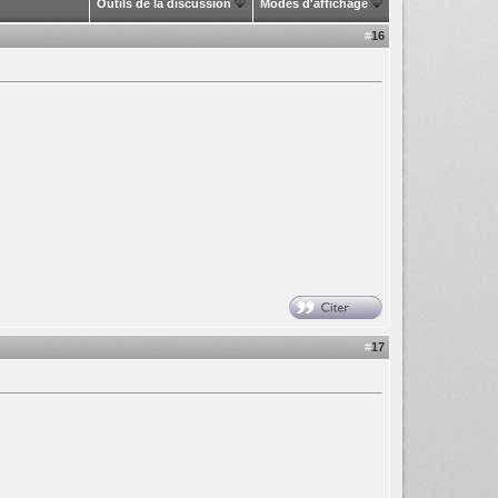
Outils de la discussion
Modes d'affichage
#
16
#
17