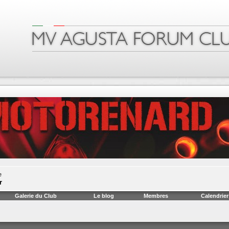
e
r
Galerie du Club
Le blog
Membres
Calendrier