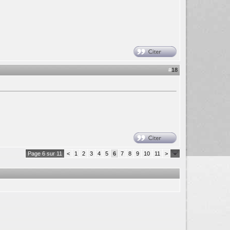
#
18
Page 6 sur 11
<
1
2
3
4
5
6
7
8
9
10
11
>