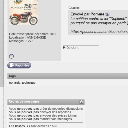
Citation:
Envoyé par
Pomme
La pétition contre la loi "Duplomb"
pourquoi ne pas essayer en partici
https://petitions.assemblee-national
Date d'inscription: décembre 2011
Localisation: ANNEMASSE
Messages: 2 272
__________________
Président
Tags
controle
,
technique
Règles de messages
Vous
ne pouvez pas
créer de nouvelles discussions
Vous
ne pouvez pas
envoyer des réponses
Vous
ne pouvez pas
envoyer des pièces jointes
Vous
ne pouvez pas
modifier vos messages
Les
balises BB
sont activées :
oui