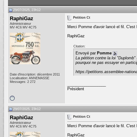
29/07/2025, 23h12
RaphiGaz
Petition Ct
Administrateur
Merci Pomme d'avoir lancé el fil. C'est 
MV 4C6 MV 4C75
RaphiGaz
Citation:
Envoyé par
Pomme
La pétition contre la loi "Duplomb"
pourquoi ne pas essayer en partici
https://petitions.assemblee-national
Date d'inscription: décembre 2011
Localisation: ANNEMASSE
Messages: 2 272
__________________
Président
29/07/2025, 23h12
RaphiGaz
Petition Ct
Administrateur
Merci Pomme d'avoir lancé le fil. C'est 
MV 4C6 MV 4C75
RaphiGaz