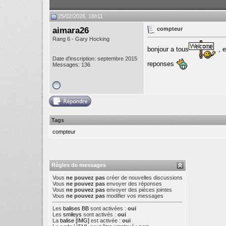
25/02/2026, 16h11
aimara26
compteur
Rang 6 - Gary Hocking
bonjour a tous
, 
Date d'inscription: septembre 2015
reponses
Messages: 136
Tags
compteur
Règles de messages
Vous
ne pouvez pas
créer de nouvelles discussions
Vous
ne pouvez pas
envoyer des réponses
Vous
ne pouvez pas
envoyer des pièces jointes
Vous
ne pouvez pas
modifier vos messages
Les
balises BB
sont activées :
oui
Les
smileys
sont activés :
oui
La
balise [IMG]
est activée :
oui