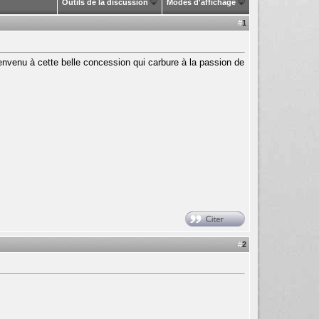
Outils de la discussion
Modes d'affichage
#
1
nvenu à cette belle concession qui carbure à la passion de
#
2