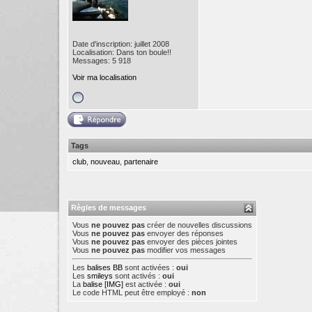
Date d'inscription: juillet 2008
Localisation: Dans ton boule!!
Messages: 5 918
Voir ma localisation
Tags
club
,
nouveau
,
partenaire
Règles de messages
Vous
ne pouvez pas
créer de nouvelles discussions
Vous
ne pouvez pas
envoyer des réponses
Vous
ne pouvez pas
envoyer des pièces jointes
Vous
ne pouvez pas
modifier vos messages
Les
balises BB
sont activées :
oui
Les
smileys
sont activés :
oui
La
balise [IMG]
est activée :
oui
Le code HTML peut être employé :
non