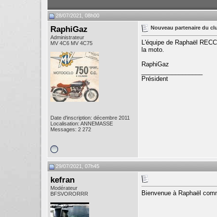
28/07/2021, 08h00
RaphiGaz
Nouveau partenaire du cl
Administrateur
L'équipe de Raphaël RECCHI
MV 4C6 MV 4C75
la moto.
RaphiGaz
__________________
Président
Date d'inscription: décembre 2011
Localisation: ANNEMASSE
Messages: 2 272
29/07/2021, 07h45
kefran
Modérateur
Bienvenue à Raphaël comm
BFSVORORRR