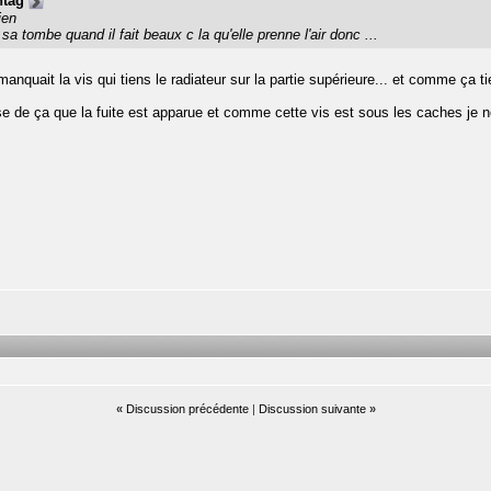
ntag
ien
a tombe quand il fait beaux c la qu'elle prenne l'air donc ...
 manquait la vis qui tiens le radiateur sur la partie supérieure... et comme ça ti
e de ça que la fuite est apparue et comme cette vis est sous les caches je ne 
«
Discussion précédente
|
Discussion suivante
»