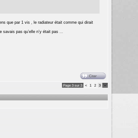
ens que par 1 vis , le radiateur était comme qui dirait
savais pas qu’elle n’y était pas ...
Page 3 sur 3
<
1
2
3