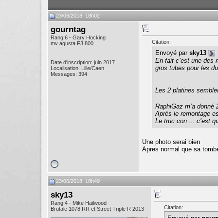
23/06/2018, 18h02
gourntag
Rang 6 - Gary Hocking
Citation:
mv agusta F3 800
Envoyé par
sky13
En fait c’est une des 
Date d'inscription: juin 2017
gros tubes pour les du
Localisation: Lille/Caen
Messages: 394
Les 2 platines semblen
RaphiGaz m’a donné 2 
Après le remontage est
Le truc con ... c’est 
Une photo serai bien
Apres normal que sa tombe q
23/06/2018, 18h49
sky13
Rang 4 - Mike Hailwood
Citation:
Brutale 1078 RR et Street Triple R 2013