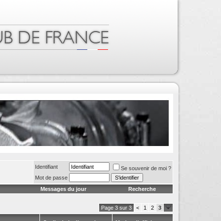
Identifiant
Se souvenir de moi ?
Mot de passe
Messages du jour
Recherche
Page 3 sur 3
<
1
2
3