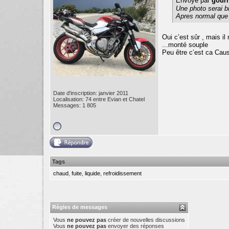
Envoyé par
gour
Une photo serai b
Apres normal que s
Oui c’est sûr , mais il
...monté souple
Peu être c’est ca Caus
Date d'inscription: janvier 2011
Localisation: 74 entre Evian et Chatel
Messages: 1 805
Tags
chaud
,
fuite
,
liquide
,
refroidissement
Règles de messages
Vous
ne pouvez pas
créer de nouvelles discussions
Vous
ne pouvez pas
envoyer des réponses