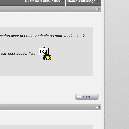
Outils de la discussion
Modes d'affichage
#
7
nction avec la partie verticale où sont soudés les 2
i pas pour souder l’alu
#
8