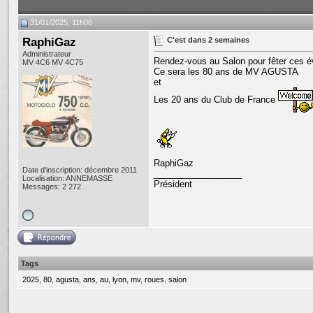
31/01/2025, 11h06
RaphiGaz
C'est dans 2 semaines
Administrateur
Rendez-vous au Salon pour fêter ces 
MV 4C6 MV 4C75
Ce sera les 80 ans de MV AGUSTA
et
Les 20 ans du Club de France
RaphiGaz
Date d'inscription: décembre 2011
__________________
Localisation: ANNEMASSE
Président
Messages: 2 272
Tags
2025
,
80
,
agusta
,
ans
,
au
,
lyon
,
mv
,
roues
,
salon