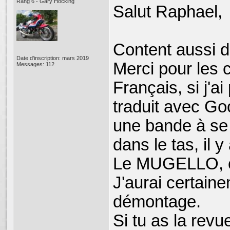
Rang 6 - Gary Hocking
Salut Raphael,
Content aussi d'
Date d'inscription: mars 2019
Merci pour les 
Messages: 112
Français, si j'ai
traduit avec Go
une bande à se
dans le tas, il y 
Le MUGELLO, c'
J'aurai certain
démontage.
Si tu as la revu