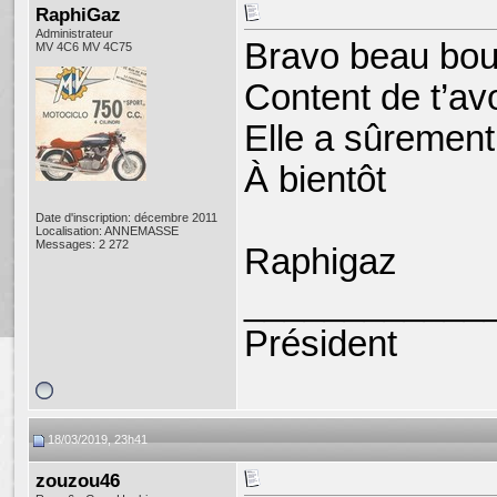
RaphiGaz
Administrateur
Bravo beau boul
MV 4C6 MV 4C75
Content de t’avo
Elle a sûrement
À bientôt
Date d'inscription: décembre 2011
Localisation: ANNEMASSE
Messages: 2 272
Raphigaz
____________
Président
18/03/2019, 23h41
zouzou46