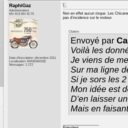
RaphiGaz
Administrateur
Non en effet aucun risque. Les Chicanes 
MV 4C6 MV 4C75
pas d’incidence sur le moteur.
Citation:
Envoyé par
Ca
Voilà les donn
Je viens de me
Date d'inscription: décembre 2011
Localisation: ANNEMASSE
Messages: 2 272
Sur ma ligne 
Si je sors les 2
Mon idée est de
D'en laisser un
Mais en faisant
__________________
Président