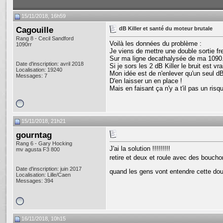
15/11/2018, 16h59
Cagouille
dB Killer et santé du moteur brutale
Rang 8 - Cecil Sandford
Voilà les données du problème :
1090rr
Je viens de mettre une double sortie fr
Sur ma ligne decathalysée de ma 1090
Date d'inscription: avril 2018
Si je sors les 2 dB Killer le bruit est vra
Localisation: 19240
Mon idée est de n'enlever qu'un seul dB
Messages: 7
D'en laisser un en place !
Mais en faisant ça n'y a t'il pas un ris
15/11/2018, 21h21
gourntag
Rang 6 - Gary Hocking
J'ai la solution !!!!!!!!!
mv agusta F3 800
retire et deux et roule avec des bouchon
Date d'inscription: juin 2017
quand les gens vont entendre cette do
Localisation: Lille/Caen
Messages: 394
16/11/2018, 10h15