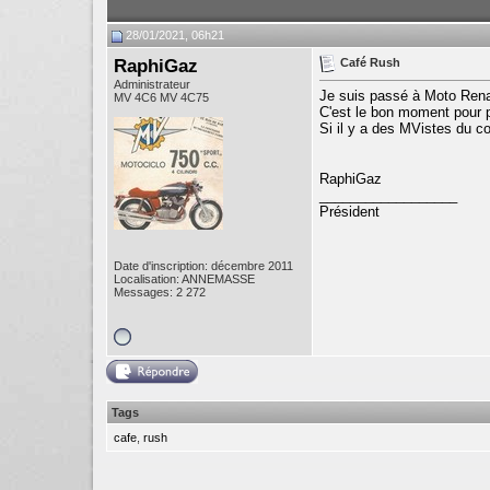
28/01/2021, 06h21
RaphiGaz
Café Rush
Administrateur
Je suis passé à Moto Rena
MV 4C6 MV 4C75
C'est le bon moment pour p
Si il y a des MVistes du c
RaphiGaz
__________________
Président
Date d'inscription: décembre 2011
Localisation: ANNEMASSE
Messages: 2 272
Tags
cafe
,
rush