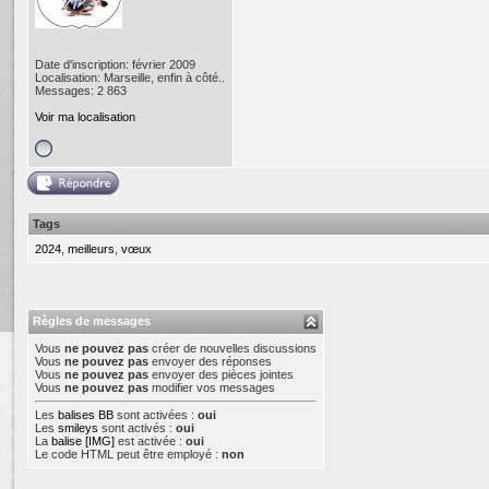
Date d'inscription: février 2009
Localisation: Marseille, enfin à côté..
Messages: 2 863
Voir ma localisation
Tags
2024
,
meilleurs
,
vœux
Règles de messages
Vous
ne pouvez pas
créer de nouvelles discussions
Vous
ne pouvez pas
envoyer des réponses
Vous
ne pouvez pas
envoyer des pièces jointes
Vous
ne pouvez pas
modifier vos messages
Les
balises BB
sont activées :
oui
Les
smileys
sont activés :
oui
La
balise [IMG]
est activée :
oui
Le code HTML peut être employé :
non