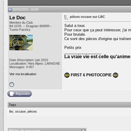
30/03/2024, 11h05
Le Doc
pièces occase sur LBC
Membre du Club
Salut a tous
B4 1078. -- Dragster 800RR--
Tuono Factory
Pour ceux que ça peut intéresser, j'ai 
Pour brutale.
Ce sont des pièces d'origine qui traînen
Petits prix
__________________
La vraie vie est celle qu'anim
Date d'inscription: juin 2010
Localisation: Htes Alpes; LARAGNE
Messages: 4 057
Voir ma localisation
FIRST 6 PHOTOCOPIE
Tags
lbc
,
occase
,
pièces
Règles de messages