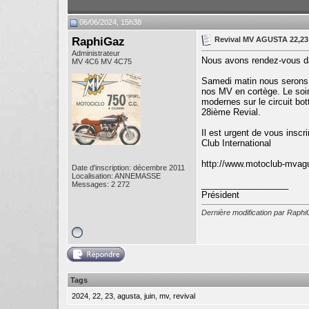
06/06/2024, 15h38
RaphiGaz
Revival MV AGUSTA 22,23 
Administrateur
Nous avons rendez-vous da
MV 4C6 MV 4C75
Samedi matin nous serons re
nos MV en cortège. Le soir
modernes sur le circuit bo
28ième Revial.
Il est urgent de vous insc
Club International
http://www.motoclub-mvagu
Date d'inscription: décembre 2011
Localisation: ANNEMASSE
__________________
Messages: 2 272
Président
Dernière modification par Raph
Tags
2024
,
22
,
23
,
agusta
,
juin
,
mv
,
revival