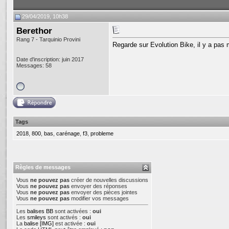
29/04/2019, 10h38
Berethor
Rang 7 - Tarquinio Provini
Regarde sur Evolution Bike, il y a pas 
Date d'inscription: juin 2017
Messages: 58
Tags
2018
,
800
,
bas
,
carénage
,
f3
,
probleme
Règles de messages
Vous
ne pouvez pas
créer de nouvelles discussions
Vous
ne pouvez pas
envoyer des réponses
Vous
ne pouvez pas
envoyer des pièces jointes
Vous
ne pouvez pas
modifier vos messages
Les
balises BB
sont activées :
oui
Les
smileys
sont activés :
oui
La
balise [IMG]
est activée :
oui