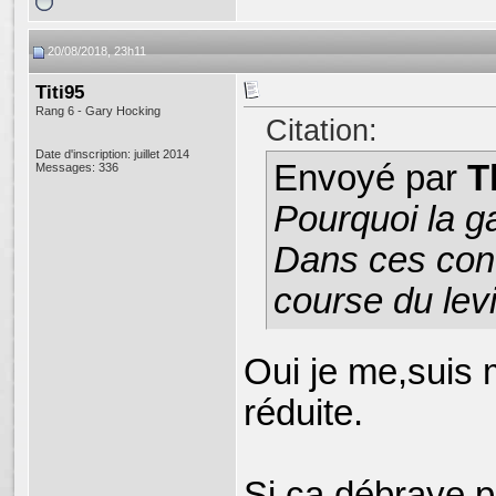
20/08/2018, 23h11
Titi95
Rang 6 - Gary Hocking
Citation:
Date d'inscription: juillet 2014
Envoyé par
T
Messages: 336
Pourquoi la ga
Dans ces condi
course du levi
Oui je me,suis 
réduite.
Si ca débraye p