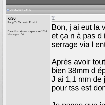
20/08/2018, 18h39
kr36
Rang 7 - Tarquinio Provini
Bon, j ai eut la
Date d'inscription: septembre 2014
et ça n à pas d
Messages: 34
serrage via l en
Après avoir tout
bien 38mm d ép
J ai 1,1 mm de j
pour tss est don