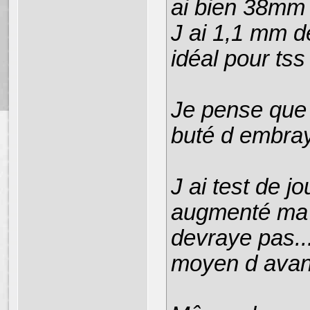
ai bien 38mm 
J ai 1,1 mm de
idéal pour tss
Je pense que 
buté d embra
J ai test de j
augmenté ma t
devraye pas...
moyen d avanc