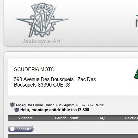
MV Agusta Forum France
>
MV Agusta
>
F3 & B3 & Rivale
Help, montage antidribble tss f3 800
S'inscrire
Galerie Forum
FAQ
Galerie