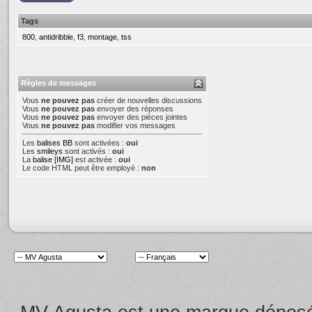
Tags
800
,
antidribble
,
f3
,
montage
,
tss
Règles de messages
Vous
ne pouvez pas
créer de nouvelles discussions
Vous
ne pouvez pas
envoyer des réponses
Vous
ne pouvez pas
envoyer des pièces jointes
Vous
ne pouvez pas
modifier vos messages
Les
balises BB
sont activées :
oui
Les
smileys
sont activés :
oui
La
balise [IMG]
est activée :
oui
Le code HTML peut être employé :
non