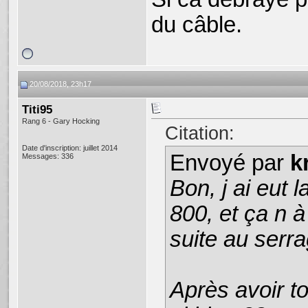
du câble.
20/08/2018, 23h17
Titi95
Rang 6 - Gary Hocking
Citation:
Date d'inscription: juillet 2014
Envoyé par
k
Messages: 336
Bon, j ai eut 
800, et ça n 
suite au serra
Après avoir to