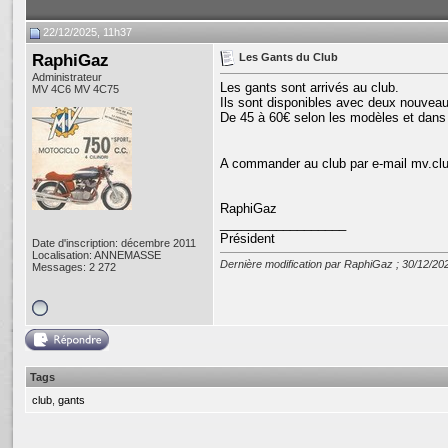
22/12/2025, 11h37
RaphiGaz
Les Gants du Club
Administrateur
Les gants sont arrivés au club.
MV 4C6 MV 4C75
Ils sont disponibles avec deux nouvea
De 45 à 60€ selon les modèles et dans t
A commander au club par e-mail mv.cl
RaphiGaz
__________________
Président
Date d'inscription: décembre 2011
Localisation: ANNEMASSE
Dernière modification par RaphiGaz ; 30/12/20
Messages: 2 272
Tags
club
,
gants